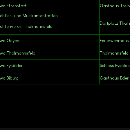
wa Ettenstatt
Gasthaus Treib
chtler- und Musikantentreffen
Dorfplatz Thal
chtenverein Thalmannsfeld
rwa Geyern
Feuerwehrhaus
wa Thalmannsfeld
Thalmannsfeld
wa Eysölden
Schloss Eysöld
wa Biburg
Gasthaus Eder,